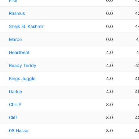
Filur
0.0
4
Rasmus
0.0
4
Shejk EL Kashmir
0.0
4
Marco
0.0
4
Heartbeat
4.0
4
Ready Teddy
4.0
4
Kings Juggle
4.0
4
Darkie
4.0
4
Chili P
8.0
Cliff
8.0
4
08 Hasse
8.0
4