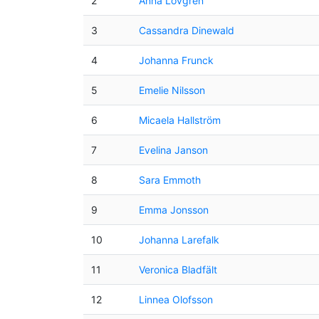
2
Anna Lövgren
3
Cassandra Dinewald
4
Johanna Frunck
5
Emelie Nilsson
6
Micaela Hallström
7
Evelina Janson
8
Sara Emmoth
9
Emma Jonsson
10
Johanna Larefalk
11
Veronica Bladfält
12
Linnea Olofsson