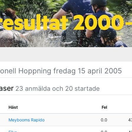
ionell Hoppning fredag 15 april 2005
faser
23 anmälda och 20 startade
Häst
Fel
Meybooms Rapido
0.0
4