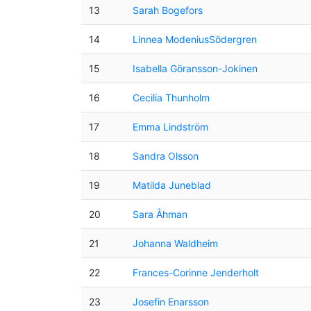
13
Sarah Bogefors
14
Linnea ModeniusSödergren
15
Isabella Göransson-Jokinen
16
Cecilia Thunholm
17
Emma Lindström
18
Sandra Olsson
19
Matilda Juneblad
20
Sara Åhman
21
Johanna Waldheim
22
Frances-Corinne Jenderholt
23
Josefin Enarsson