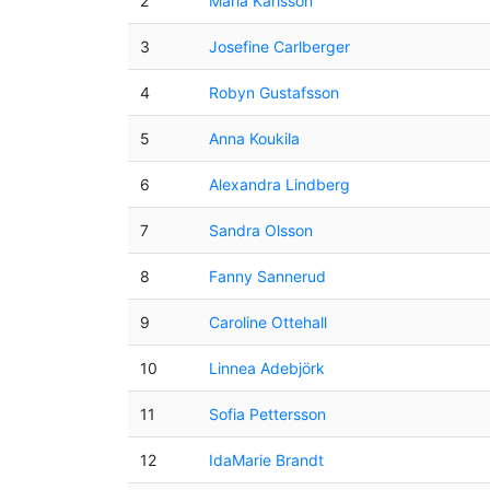
2
Maria Karlsson
3
Josefine Carlberger
4
Robyn Gustafsson
5
Anna Koukila
6
Alexandra Lindberg
7
Sandra Olsson
8
Fanny Sannerud
9
Caroline Ottehall
10
Linnea Adebjörk
11
Sofia Pettersson
12
IdaMarie Brandt