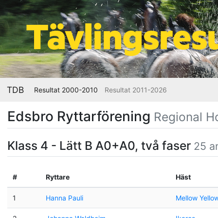
TDB
Resultat 2000-2010
Resultat 2011-2026
Edsbro Ryttarförening
Regional H
Klass 4 - Lätt B A0+A0, två faser
25 a
#
Ryttare
Häst
1
Hanna Pauli
Mellow Yello