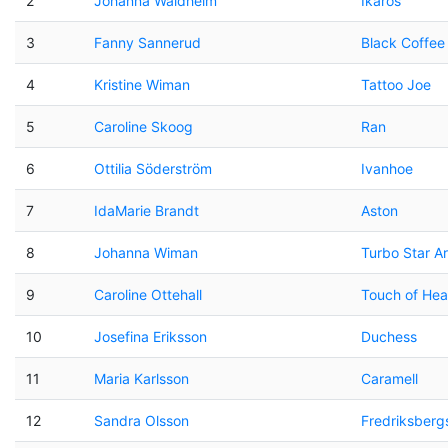
2
Johanna Waldheim
Ikaros
3
Fanny Sannerud
Black Coffee
4
Kristine Wiman
Tattoo Joe
5
Caroline Skoog
Ran
6
Ottilia Söderström
Ivanhoe
7
IdaMarie Brandt
Aston
8
Johanna Wiman
Turbo Star Ar
9
Caroline Ottehall
Touch of He
10
Josefina Eriksson
Duchess
11
Maria Karlsson
Caramell
12
Sandra Olsson
Fredriksberg