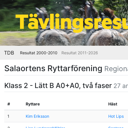
TDB
Resultat 2000-2010
Resultat 2011-2026
Salaortens Ryttarförening
Region
Klass 2 - Lätt B A0+A0, två faser
27 a
#
Ryttare
Häst
1
Kim Eriksson
Hot Lips