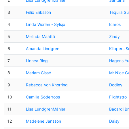
2
Lisa LundgrenMähler
Santana
3
Felix Eriksson
Tequila Su
4
Linda Wörlen - Sylsjö
Icaros
5
Melinda Määttä
Zindy
6
Amanda Lindgren
Klippers S
7
Linnea Ring
Hagens Yu
8
Mariam Cissé
Mr Nice G
9
Rebecca Von Knorring
Dodley
10
Camilla Söderroos
Flightstro
11
Lisa LundgrenMähler
Bacardi B
12
Madelene Jansson
Daisy