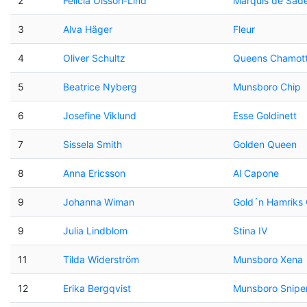
2
Felicia Olsson-Lind
Marquis de Sad
3
Alva Häger
Fleur
4
Oliver Schultz
Queens Chamot
5
Beatrice Nyberg
Munsboro Chip
6
Josefine Viklund
Esse Goldinett
7
Sissela Smith
Golden Queen
8
Anna Ericsson
Al Capone
9
Johanna Wiman
Gold´n Hamriks 
9
Julia Lindblom
Stina IV
11
Tilda Widerström
Munsboro Xena
12
Erika Bergqvist
Munsboro Snipe