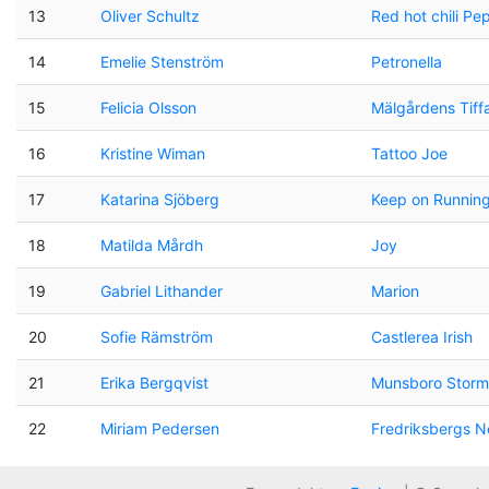
13
Oliver Schultz
Red hot chili Pe
14
Emelie Stenström
Petronella
15
Felicia Olsson
Mälgårdens Tiff
16
Kristine Wiman
Tattoo Joe
17
Katarina Sjöberg
Keep on Runnin
18
Matilda Mårdh
Joy
19
Gabriel Lithander
Marion
20
Sofie Rämström
Castlerea Irish
21
Erika Bergqvist
Munsboro Storm
22
Miriam Pedersen
Fredriksbergs 