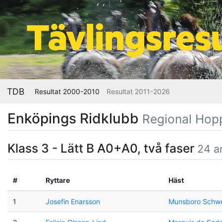
TDB
Resultat 2000-2010
Resultat 2011-2026
Enköpings Ridklubb
Regional Hop
Klass 3 - Lätt B A0+A0, två faser
24 a
#
Ryttare
Häst
1
Josefin Enarsson
Munsboro Schw