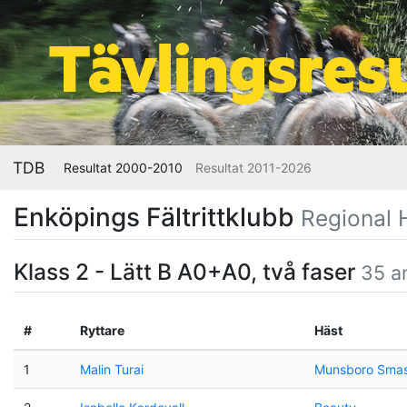
TDB
Resultat 2000-2010
Resultat 2011-2026
Enköpings Fältrittklubb
Regional 
Klass 2 - Lätt B A0+A0, två faser
35 a
#
Ryttare
Häst
1
Malin Turai
Munsboro Smas