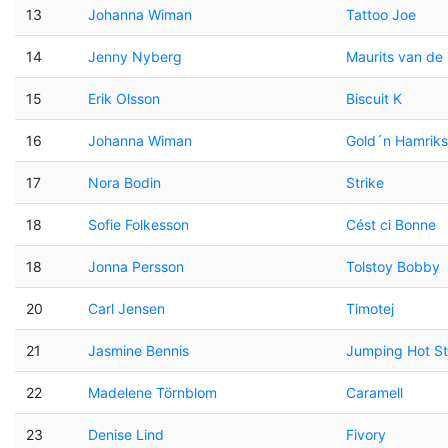
13
Johanna Wiman
Tattoo Joe
14
Jenny Nyberg
Maurits van de
15
Erik Olsson
Biscuit K
16
Johanna Wiman
Gold´n Hamriks
17
Nora Bodin
Strike
18
Sofie Folkesson
Cést ci Bonne
18
Jonna Persson
Tolstoy Bobby
20
Carl Jensen
Timotej
21
Jasmine Bennis
Jumping Hot St
22
Madelene Törnblom
Caramell
23
Denise Lind
Fivory