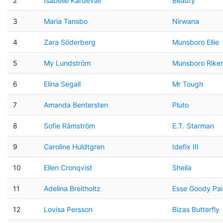
2
Isabelle Kardevall
Beauty
3
Maria Tansbo
Nirwana
4
Zara Söderberg
Munsboro Ellie
5
My Lundström
Munsboro Riker 
6
Elina Segall
Mr Tough
7
Amanda Bentersten
Pluto
8
Sofie Rämström
E.T. Starman
9
Caroline Huldtgren
Idefix III
10
Ellen Cronqvist
Sheila
11
Adelina Breitholtz
Esse Goody Pai
12
Lovisa Persson
Bizas Butterfly