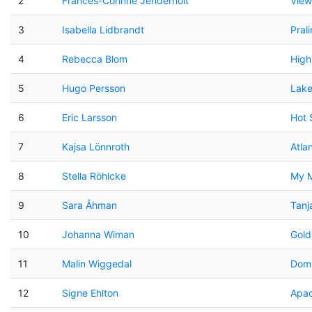
2
Frances-Corinne Jenderholt
View
3
Isabella Lidbrandt
Prali
4
Rebecca Blom
High
5
Hugo Persson
Lake
6
Eric Larsson
Hot 
7
Kajsa Lönnroth
Atla
8
Stella Röhlcke
My M
9
Sara Åhman
Tanj
10
Johanna Wiman
Gold
11
Malin Wiggedal
Dom
12
Signe Ehlton
Apa