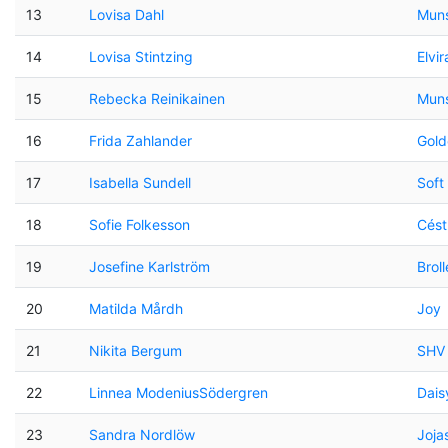
13
Lovisa Dahl
Muns
14
Lovisa Stintzing
Elvir
15
Rebecka Reinikainen
Mun
16
Frida Zahlander
Gold
17
Isabella Sundell
Soft
18
Sofie Folkesson
Cést
19
Josefine Karlström
Broll
20
Matilda Mårdh
Joy
21
Nikita Bergum
SHV 
22
Linnea ModeniusSödergren
Dais
23
Sandra Nordlöw
Joja