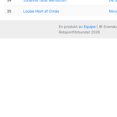
34
Johanna Tatar Bernström
De S
35
Louise Hiort af Ornäs
Nico
En produkt av
Equipe
| © Svensk
Ridsportförbundet 2026