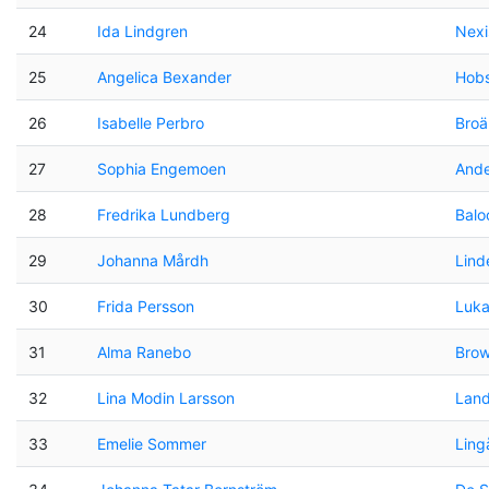
24
Ida Lindgren
Nexi
25
Angelica Bexander
Hob
26
Isabelle Perbro
Broä
27
Sophia Engemoen
Ande
28
Fredrika Lundberg
Balo
29
Johanna Mårdh
Lind
30
Frida Persson
Luka
31
Alma Ranebo
Bro
32
Lina Modin Larsson
Land
33
Emelie Sommer
Ling