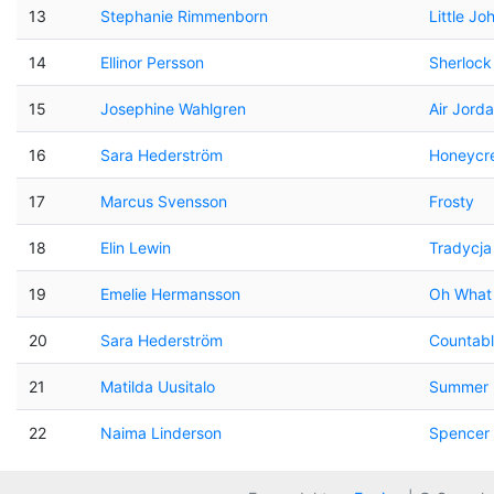
13
Stephanie Rimmenborn
Little Jo
14
Ellinor Persson
Sherlock
15
Josephine Wahlgren
Air Jord
16
Sara Hederström
Honeycr
17
Marcus Svensson
Frosty
18
Elin Lewin
Tradycja
19
Emelie Hermansson
Oh What 
20
Sara Hederström
Countab
21
Matilda Uusitalo
Summer F
22
Naima Linderson
Spencer