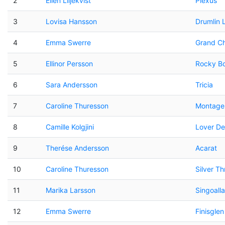
2
Ellen Liljekvist
Plexus
3
Lovisa Hansson
Drumlin 
4
Emma Swerre
Grand C
5
Ellinor Persson
Rocky B
6
Sara Andersson
Tricia
7
Caroline Thuresson
Montage
8
Camille Kolgjini
Lover De
9
Therése Andersson
Acarat
10
Caroline Thuresson
Silver T
11
Marika Larsson
Singoalla
12
Emma Swerre
Finisglen