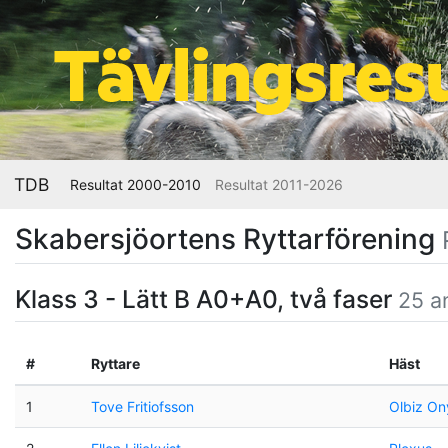
TDB
Resultat 2000-2010
Resultat 2011-2026
Skabersjöortens Ryttarförening
Klass 3 - Lätt B A0+A0, två faser
25 a
#
Ryttare
Häst
1
Tove Fritiofsson
Olbiz On