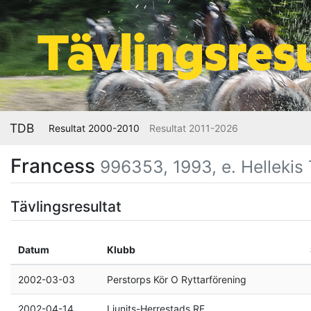
TDB
Resultat 2000-2010
Resultat 2011-2026
Francess
996353, 1993, e. Hellekis
Tävlingsresultat
Datum
Klubb
2002-03-03
Perstorps Kör O Ryttarförening
2002-04-14
Ljunits-Herrestads RF