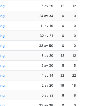
äng
5 av 29
12
12
äng
24 av 34
0
0
äng
11 av 19
0
0
äng
32 av 51
0
0
äng
38 av 50
0
0
äng
3 av 20
12
12
äng
2 av 30
5
5
äng
1 av 14
22
22
äng
2 av 20
18
18
äng
5 av 22
8
8
äng
33 av 38
0
0