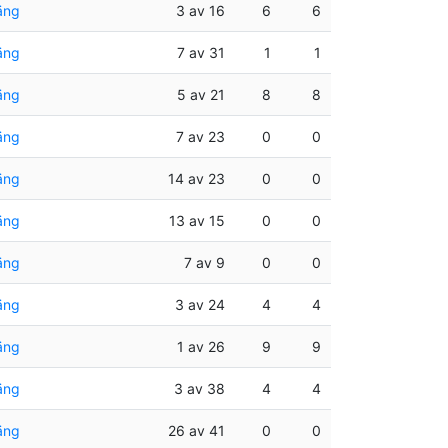
äng
3 av 16
6
6
äng
7 av 31
1
1
äng
5 av 21
8
8
äng
7 av 23
0
0
äng
14 av 23
0
0
äng
13 av 15
0
0
äng
7 av 9
0
0
äng
3 av 24
4
4
äng
1 av 26
9
9
äng
3 av 38
4
4
äng
26 av 41
0
0