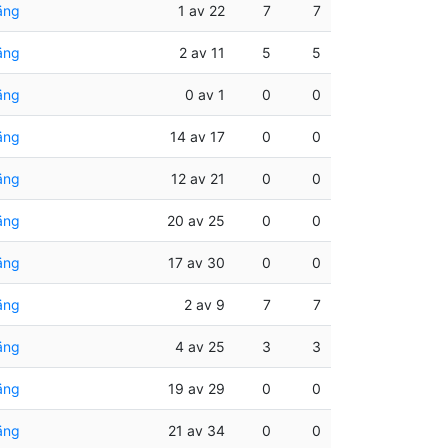
äng
1 av 22
7
7
äng
2 av 11
5
5
äng
0 av 1
0
0
äng
14 av 17
0
0
äng
12 av 21
0
0
äng
20 av 25
0
0
äng
17 av 30
0
0
äng
2 av 9
7
7
äng
4 av 25
3
3
äng
19 av 29
0
0
äng
21 av 34
0
0