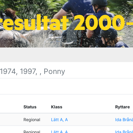
1974, 1997, , Ponny
Status
Klass
Ryttare
Regional
Lätt A, A
Ida Brån
Regional
Lätt A, A
Ida Brån