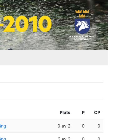
Plats
P
CP
äng
0 av 2
0
0
äng
2 av 2
0
0