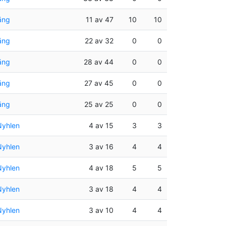
äng
11 av 47
10
10
äng
22 av 32
0
0
äng
28 av 44
0
0
äng
27 av 45
0
0
äng
25 av 25
0
0
Nyhlen
4 av 15
3
3
Nyhlen
3 av 16
4
4
Nyhlen
4 av 18
5
5
Nyhlen
3 av 18
4
4
Nyhlen
3 av 10
4
4