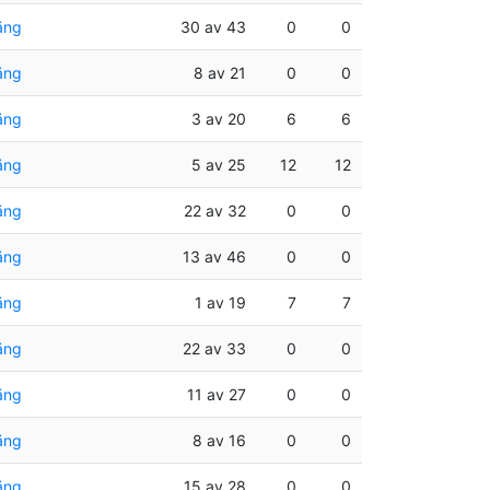
äng
30 av 43
0
0
äng
8 av 21
0
0
äng
3 av 20
6
6
äng
5 av 25
12
12
äng
22 av 32
0
0
äng
13 av 46
0
0
äng
1 av 19
7
7
äng
22 av 33
0
0
äng
11 av 27
0
0
äng
8 av 16
0
0
äng
15 av 28
0
0