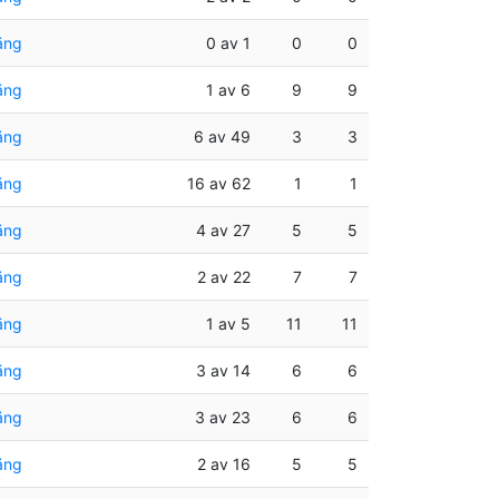
äng
0 av 1
0
0
äng
1 av 6
9
9
äng
6 av 49
3
3
äng
16 av 62
1
1
äng
4 av 27
5
5
äng
2 av 22
7
7
äng
1 av 5
11
11
äng
3 av 14
6
6
äng
3 av 23
6
6
äng
2 av 16
5
5