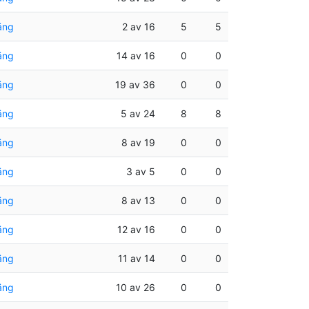
äng
2 av 16
5
5
äng
14 av 16
0
0
äng
19 av 36
0
0
äng
5 av 24
8
8
äng
8 av 19
0
0
äng
3 av 5
0
0
äng
8 av 13
0
0
äng
12 av 16
0
0
äng
11 av 14
0
0
äng
10 av 26
0
0