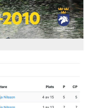
ttare
Plats
P
CP
a Nilsson
4 av 15
5
5
a Nilsson
1 av 13
7
7