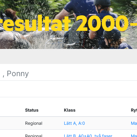
 , Ponny
Status
Klass
Ry
Regional
Lätt A, A:0
Maj
Regional
Lätt B, A0+A0, två faser
Maj