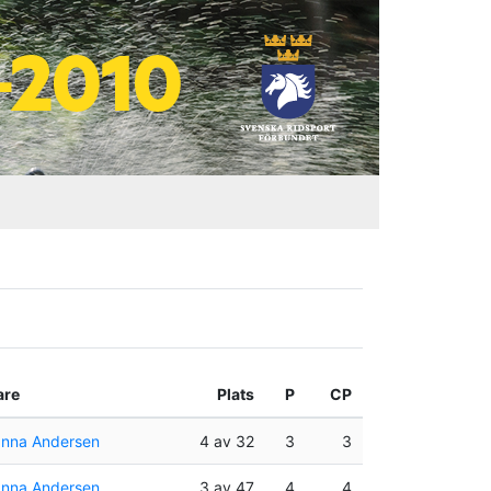
are
Plats
P
CP
nna Andersen
4 av 32
3
3
nna Andersen
3 av 47
4
4