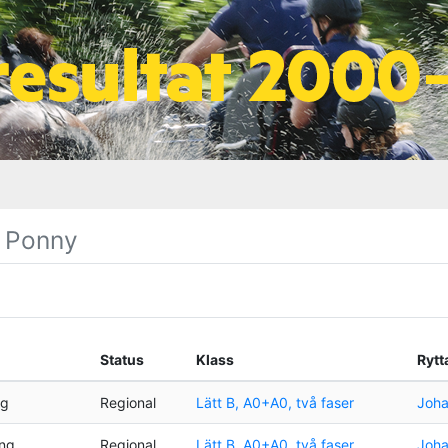
, Ponny
Status
Klass
Rytt
ng
Regional
Lätt B, A0+A0, två faser
Joha
ing
Regional
Lätt B, A0+A0, två faser
Joha