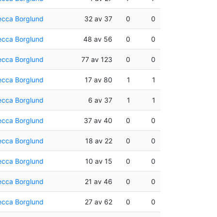
cca Borglund
32 av 37
0
0
cca Borglund
48 av 56
0
0
cca Borglund
77 av 123
0
0
cca Borglund
17 av 80
1
1
cca Borglund
6 av 37
1
1
cca Borglund
37 av 40
0
0
cca Borglund
18 av 22
0
0
cca Borglund
10 av 15
0
0
cca Borglund
21 av 46
0
0
cca Borglund
27 av 62
0
0