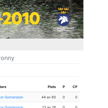
Ponny
tare
Plats
P
CP
tor Gunnarsson
44 av 60
0
0
tor Gunnarsson
13 av 28
0
0