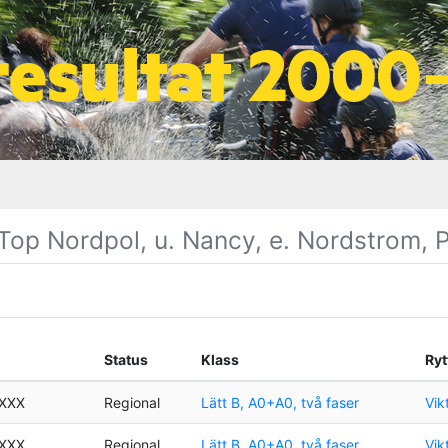
 Top Nordpol, u. Nancy, e. Nordstrom, 
Status
Klass
Ryt
XXXX
Regional
Lätt B, A0+A0, två faser
Vik
XXXX
Regional
Lätt B, A0+A0, två faser
Vik