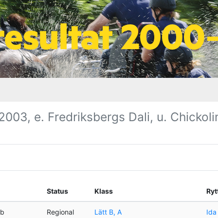
003, e. Fredriksbergs Dali, u. Chickolin
Status
Klass
Ryt
bb
Regional
Lätt B, A
Ida