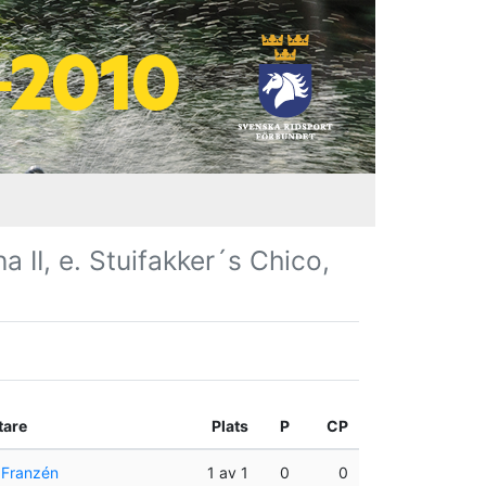
a II, e. Stuifakker´s Chico,
tare
Plats
P
CP
 Franzén
1 av 1
0
0