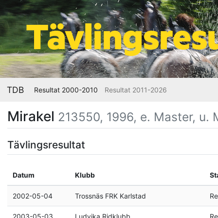
TDB
Resultat 2000-2010
Resultat 2011-2026
Mirakel
213550, 1996, e. Master, u. 
Tävlingsresultat
Datum
Klubb
St
2002-05-04
Trossnäs FRK Karlstad
Re
2003-05-03
Ludvika Ridklubb
Re