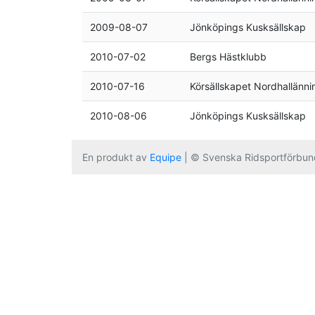
2009-08-07
Jönköpings Kusksällskap
2010-07-02
Bergs Hästklubb
2010-07-16
Körsällskapet Nordhallänni
2010-08-06
Jönköpings Kusksällskap
En produkt av
Equipe
| © Svenska Ridsportförbun