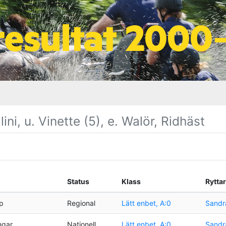
ini, u. Vinette (5), e. Walör, Ridhäst
Status
Klass
Rytta
p
Regional
Lätt enbet, A:0
Sandr
ngar
Nationell
Lätt enbet, A:0
Sandr