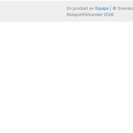
En produkt av
Equipe
| © Svensk
Ridsportförbundet 2026