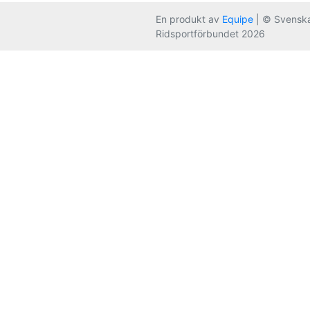
En produkt av
Equipe
| © Svensk
Ridsportförbundet 2026