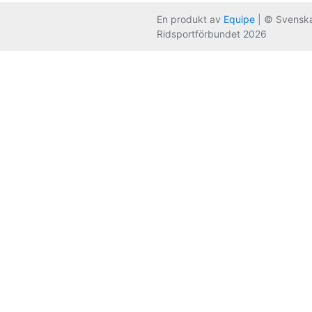
En produkt av
Equipe
| © Svensk
Ridsportförbundet 2026