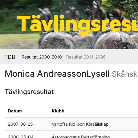
TDB
Resultat 2000-2010
Resultat 2011-2026
Monica AndreassonLysell
Skånsk
Tävlingsresultat
Datum
Klubb
2007-08-25
Vartofta Rid-och Körsällskap
2008-05-04
Åstorpsortens Ryttarförening