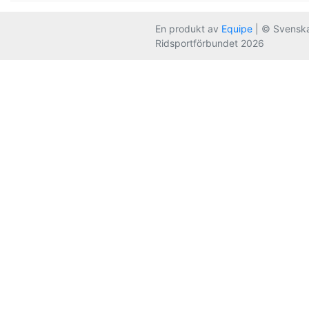
En produkt av
Equipe
| © Svensk
Ridsportförbundet 2026