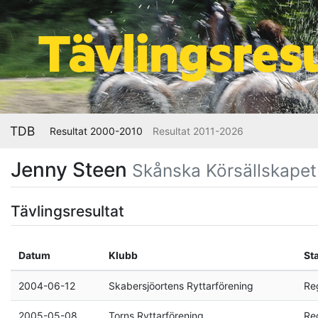
TDB
Resultat 2000-2010
Resultat 2011-2026
Jenny Steen
Skånska Körsällskapet
Tävlingsresultat
Datum
Klubb
St
2004-06-12
Skabersjöortens Ryttarförening
Re
2005-05-08
Torns Ryttarförening
Re