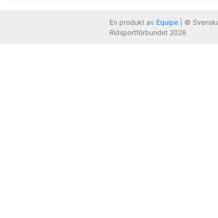
En produkt av
Equipe
| © Svensk
Ridsportförbundet 2026