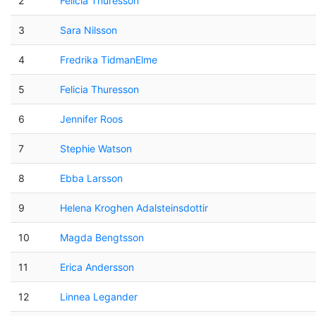
2
Felicia Thuresson
3
Sara Nilsson
4
Fredrika TidmanElme
5
Felicia Thuresson
6
Jennifer Roos
7
Stephie Watson
8
Ebba Larsson
9
Helena Kroghen Adalsteinsdottir
10
Magda Bengtsson
11
Erica Andersson
12
Linnea Legander