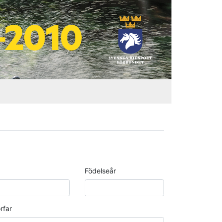
Födelseår
rfar