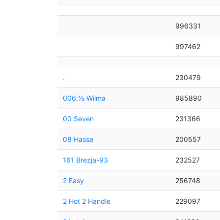
996331
997462
.
230479
006.½ Wilma
985890
00 Seven
231366
08 Hasse
200557
161 Brezja-93
232527
2 Easy
256748
2 Hot 2 Handle
229097