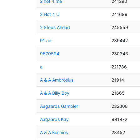
2 hot 4 me
241290
2 Hot 4 U
241699
2 Steps Ahead
245559
91:an
239442
9570594
230343
a
221786
A & A Ambrosius
21914
A & A Billy Boy
21665
Aagaards Gambler
232308
Aagaards Kay
991972
A & A Kosmos
23452