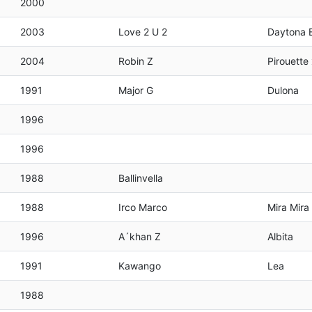
2000
2003
Love 2 U 2
Daytona 
2004
Robin Z
Pirouette
1991
Major G
Dulona
1996
1996
1988
Ballinvella
1988
Irco Marco
Mira Mira
1996
A´khan Z
Albita
1991
Kawango
Lea
1988