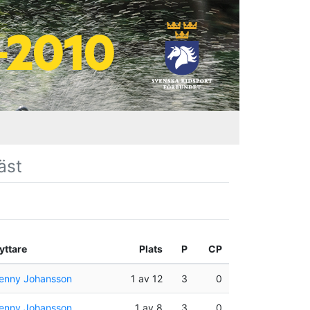
äst
yttare
Plats
P
CP
enny Johansson
1 av 12
3
0
enny Johansson
1 av 8
3
0