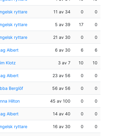
ngelsk ryttare
11 av 34
0
0
ngelsk ryttare
5 av 39
17
0
ngelsk ryttare
21 av 30
0
0
ag Albert
6 av 30
6
6
im Klotz
3 av 7
10
10
ag Albert
23 av 56
0
0
bba Berglöf
56 av 56
0
0
nna Hilton
45 av 100
0
0
ag Albert
14 av 40
0
0
ngelsk ryttare
16 av 30
0
0