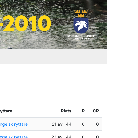
yttare
Plats
P
CP
ngelsk ryttare
21 av 144
10
0
ngelsk ryttare
22 av 144
10
0