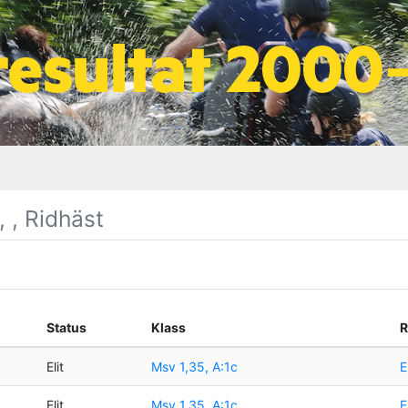
 , Ridhäst
Status
Klass
R
Elit
Msv 1,35, A:1c
E
Elit
Msv 1,35, A:1c
E